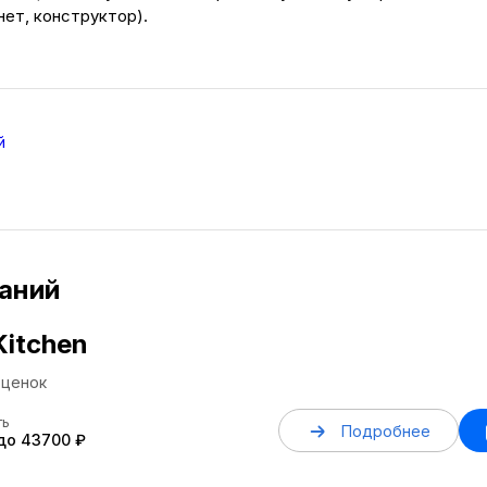
нет, конструктор).
й
аний
Kitchen
ценок
ть
Подробнее
 до 43700 ₽