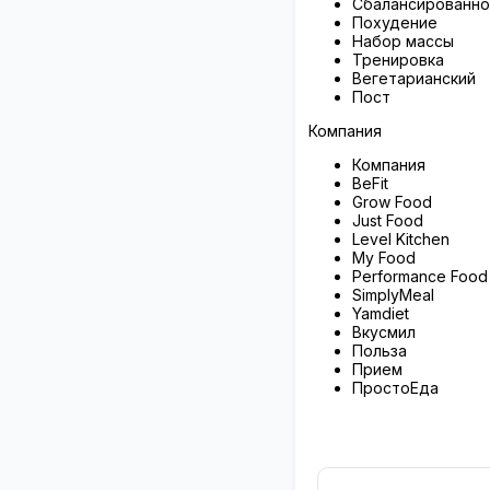
Сбалансированно
Похудение
Набор массы
Тренировка
Вегетарианский
Пост
Компания
Компания
BeFit
Grow Food
Just Food
Level Kitchen
My Food
Performance Food
SimplyMeal
Yamdiet
Вкусмил
Польза
Прием
ПростоЕда