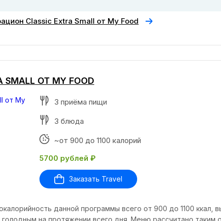
ацион Classic Extra Small от My Food
A SMALL ОТ MY FOOD
3 приёма пищи
3 блюда
~от 900 до 1100 калорий
5700 рублей ₽
Заказать Travel
окалорийность данной программы всего от 900 до 1100 ккал, в
 голодным на протяжении всего дня. Меню рассчитано таким 