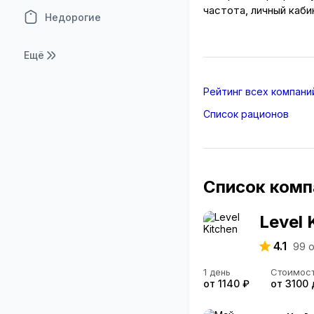
частота, личный каби
Недорогие
Ещё
Рейтинг всех компани
Список рационов
Список комп
Level 
4.1
99
о
1 день
Стоимос
от 1140 ₽
от 3100