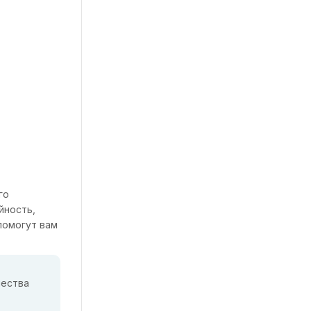
го
йность,
помогут вам
чества