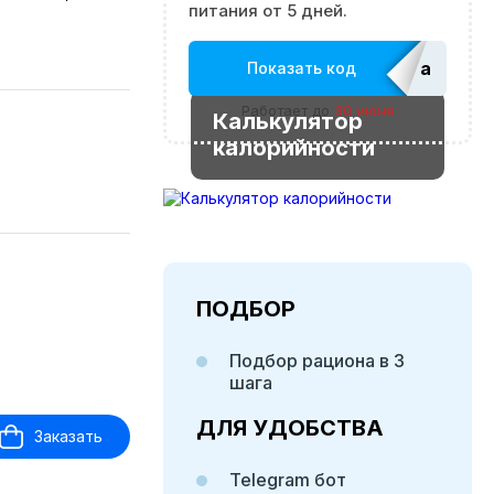
питания от 5 дней.
adm_Ed
Показать код
Работает до
30 июня
Калькулятор
калорийности
ПОДБОР
Подбор рациона в 3
шага
ДЛЯ УДОБСТВА
Заказать
Telegram бот