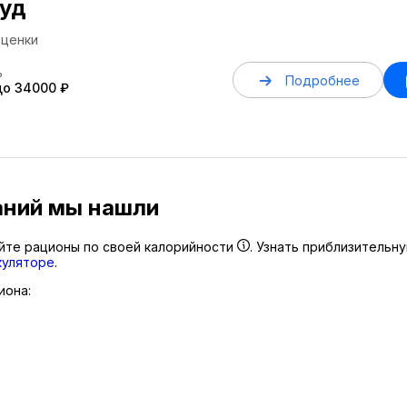
уд
ценки
ь
Подробнее
до 34000 ₽
аний мы нашли
йте рационы по своей калорийности
. Узнать приблизительн
куляторе
.
иона: