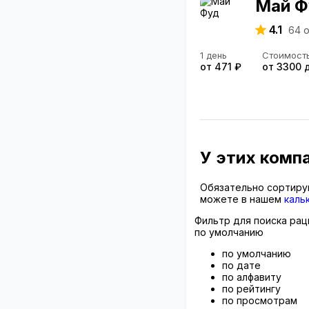
Май Ф
4.1
64
о
1 день
Стоимост
от 471 ₽
от 3300 
У этих комп
Обязательно сортиру
можете в нашем
каль
Фильтр для поиска рац
по умолчанию
по умолчанию
по дате
по алфавиту
по рейтингу
по просмотрам