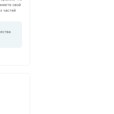
лняете свой
ых частей
чества