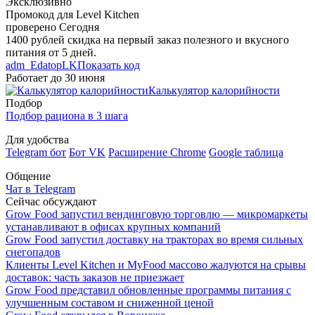
Эксклюзивно
Промокод для Level Kitchen
проверено
Сегодня
1400 рублей скидка на первый заказ полезного и вкусного
питания от 5 дней.
Р
adm_EdatopLK
Показать код
Работает до
30 июня
Калькулятор калорийности
Подбор
Подбор рациона в 3 шага
Для удобства
Telegram бот
Бот VK
Расширение Chrome
Google таблица
Общение
Чат в Telegram
Сейчас обсуждают
Grow Food запустил вендинговую торговлю — микромаркеты
устанавливают в офисах крупных компаний
Grow Food запустил доставку на тракторах во время сильных
снегопадов
Клиенты Level Kitchen и MyFood массово жалуются на срывы
доставок: часть заказов не приезжает
Grow Food представил обновленные программы питания с
улучшенным составом и сниженной ценой