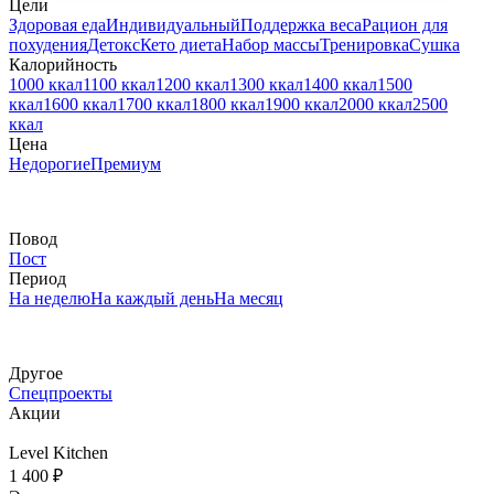
Цели
Здоровая еда
Индивидуальный
Поддержка веса
Рацион для
похудения
Детокс
Кето диета
Набор массы
Тренировка
Сушка
Калорийность
1000 ккал
1100 ккал
1200 ккал
1300 ккал
1400 ккал
1500
ккал
1600 ккал
1700 ккал
1800 ккал
1900 ккал
2000 ккал
2500
ккал
Цена
Недорогие
Премиум
Повод
Пост
Период
На неделю
На каждый день
На месяц
Другое
Спецпроекты
Акции
Level Kitchen
1 400 ₽