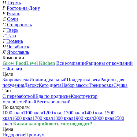
П
Пермь
Р
Ростов-на-Дону
Р
Рязань
С
Сочи
С
Ставрополь
Т
Тверь
Т
Тула
Т
Тюмень
Ч
Челябинск
Я
Ярославль
Компании
Grow Food
Level Kitchen
Все компании
Рационы от компаний
+ Фильтр
Цели
Здоровая еда
Индивидуальный
Поддержка веса
Рацион для
похудения
Детокс
Кето диета
Набор массы
Тренировка
Сушка
Тип
С переработкой
Еда по подписке
Конструктор
меню
Семейный
Вегетарианский
По калориям
1000 ккал
1100 ккал
1200 ккал
1300 ккал
1400 ккал
1500
ккал
1600 ккал
1700 ккал
1800 ккал
1900 ккал
2000 ккал
2500
ккал
Какая калорийность мне подходит?
Цена
Недорогие
Премиум