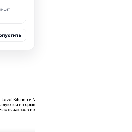
фицит
опустить