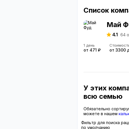
Список комп
Май Ф
4.1
64
о
1 день
Стоимост
от 471 ₽
от 3300 
У этих комп
всю семью
Обязательно сортиру
можете в нашем
каль
Фильтр для поиска рац
по умолчанию