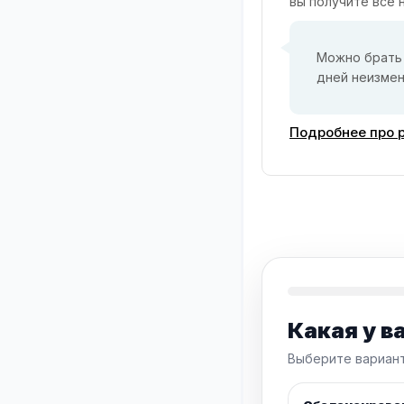
вы получите все
Можно брать 
дней неизмен
Подробнее про р
Какая у в
Выберите вариант