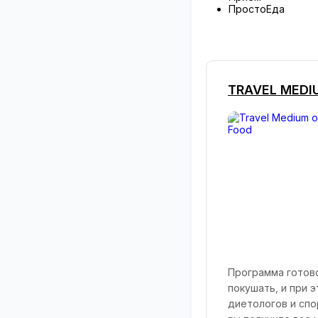
ПростоЕда
TRAVEL MEDI
Программа готово
покушать, и при 
диетологов и спо