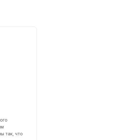
ного
ям
ы так, что