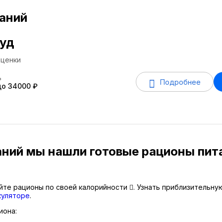
аний
уд
ценки
ь
Подробнее
до 34000 ₽
аний мы нашли готовые рационы пит
йте рационы по своей калорийности
. Узнать приблизительн
куляторе
.
иона: