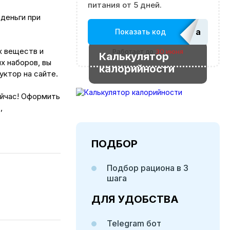
питания от 5 дней.
деньги при
adm_Ed
Показать код
х веществ и
Работает до
30 июня
Калькулятор
х наборов, вы
калорийности
ктор на сайте.
ейчас! Оформить
,
ПОДБОР
Подбор рациона в 3
шага
ДЛЯ УДОБСТВА
Telegram бот